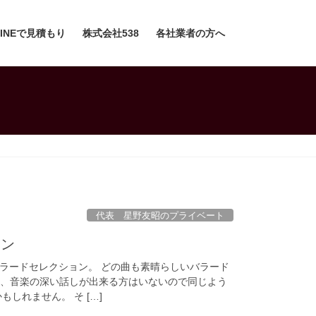
LINEで見積もり
株式会社538
各社業者の方へ
代表 星野友昭のプライベート
ョン
ラードセレクション。 どの曲も素晴らしいバラード
中々、音楽の深い話しが出来る方はいないので同じよう
しれません。 そ […]