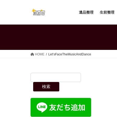
コ
ナ
ン
ビ
遺品整理
生前整理
テ
ゲ
ン
ー
ツ
シ
へ
ョ
ス
ン
キ
に
ッ
移
HOME
Let’sFaceTheMusicAndDance
プ
動
検索