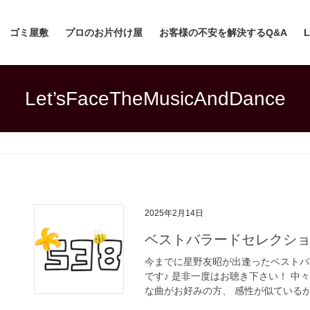
ゴミ屋敷
プロのお片付け屋
お客様の不安を解決するQ&A
Let’sFaceTheMusicAndDance
2025年2月14日
ベストバラードセレクシ
今までに星野友昭が出逢ったベストバ
です♪ 是非一度はお聴き下さい！ 
な曲がお好みの方、 感性が似ているかも