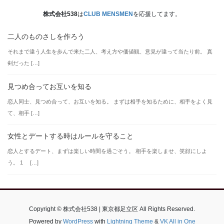
株式会社538
は
CLUB MENSMEN
を応援してます。
二人のものさしを作ろう
それまで違う人生を歩んで来た二人、考え方や価値観、意見が違って当たり前。 真
剣だった […]
見つめ合ってお互いを知る
恋人同士、見つめ合って、お互いを知る。 まずは相手を知るために、相手をよく見
て、相手 […]
女性とデートする時はルールを守ること
恋人とするデート、まずは楽しい時間を過ごそう。 相手を楽しませ、笑顔にしよ
う。 1 […]
Copyright © 株式会社538 | 東京都足立区 All Rights Reserved.
Powered by
WordPress
with
Lightning Theme
&
VK All in One