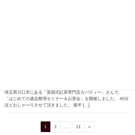
2026年6月17日
考え方や方向性
お片付けちゃん
うちのトレードマーク「お片付けちゃん」が誕生しました♪ ユニフ
ォームの背中にこの子がいます！ 内緒なんですが、、、
2026年6月16日
お知らせ
はじめての遺品整理セミナー＆お
茶会
2026年6月13日（土）家内が通う英会話の先生が経営されている
埼玉県川口市にある「英国式紅茶専門店カパティー」さんで、
「はじめての遺品整理セミナー＆お茶会」を開催しました。 40分
ほどおしゃべりさせて頂きました。 後半 […]
投
固
固
固
1
2
…
11
»
稿
定
定
定