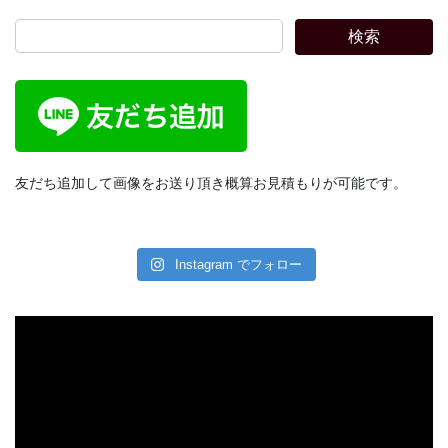
ペ
ペ
ペ
の
検索
ー
ー
ー
ペ
ジ
ジ
ジ
ー
ジ
送
り
友だち追加して画像をお送り頂き概算お見積もりが可能です。
Instagram でフォロー