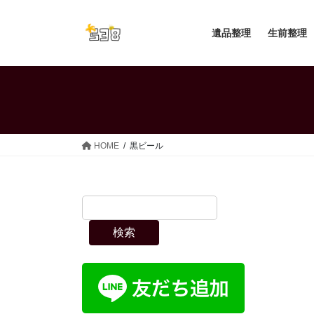
コ
ナ
ン
ビ
遺品整理
生前整理
テ
ゲ
ン
ー
ツ
シ
へ
ョ
ス
ン
キ
に
ッ
移
HOME
黒ビール
プ
動
検索