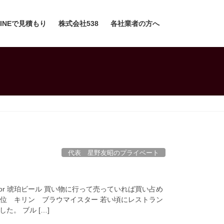
LINEで見積もり
株式会社538
各社業者の方へ
代表 星野友昭のプライベート
or 琥珀ビール 買い物に行って売っていれば買い占め
二位 キリン ブラウマイスター 若い頃にレストラン
。 ブル […]