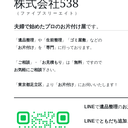
株式会社538
（ファイブスリーエイト）
夫婦で始めたプロのお片付け屋
です。
「
遺品整理
」や「
生前整理
」「
ゴミ屋敷
」などの
「
お片付け
」を「
専門
」に行っております。
「
ご相談
」・「
お見積もり
」は「
無料
」ですので
お気軽にご相談
下さい。
「
東京都足立区
」より「
お片付け
」にお伺いいたします！
LINE
で
遺品整理
の
お
LINE
で
ともだち追加