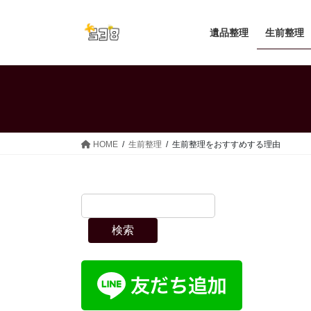
コ
ナ
ン
ビ
遺品整理
生前整理
テ
ゲ
ン
ー
ツ
シ
へ
ョ
ス
ン
キ
に
ッ
移
HOME
生前整理
生前整理をおすすめする理由
プ
動
検索