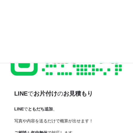
LINE
で
お片付け
の
お見積もり
LINE
で
ともだち追加
、
写真や内容を送るだけで概算が出せます！
ご相談
も
年中無休
で対応します。