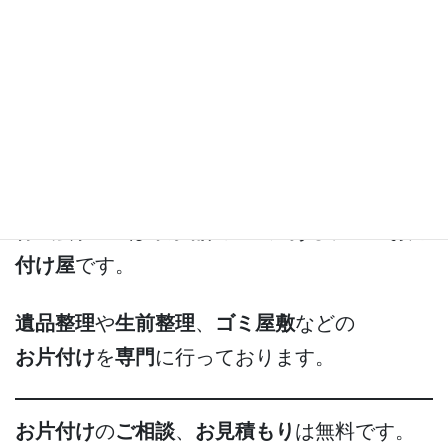
株式会社538 代
表取締役 星野友昭
株式会社538
»
スタッフ紹介
»
代表取締役 星野友昭
株式会社538
は
東京都足立区
にある
プロのお片
付け屋
です。
遺品整理
や
生前整理
、
ゴミ屋敷
などの
お片付け
を
専門
に行っております。
お片付け
の
ご相談
、
お見積もり
は無料です。