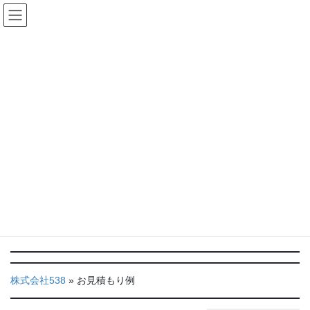
コ
ナ
ン
ビ
テ
ゲ
ン
ー
お見積もり例
ツ
シ
へ
ョ
ス
ン
HOME
お見積もり例
キ
に
ッ
移
プ
動
お片付けをする際に気になるのは（お見積もり金額）かかる費
用。
いくら位かかるの？にお応えして
弊社のお見積もり例を集めてみました。
株式会社538
»
お見積もり例